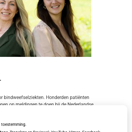
r
or bindweefselziekten. Honderden patiënten
oepen op meldingen te doen bij de Nederlandse
uw toestemming.