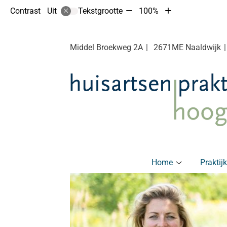
Tekst
Tekst
Contrast
Tekstgrootte
100%
Uit
verkleinen
vergroten
met
met
10%
10%
Middel Broekweg
2A
2671ME
Naaldwijk
Hoofdmenu
Home
Praktij
Home
submenu