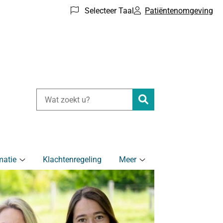
Selecteer Taal
Patiëntenomgeving
Zoeken
matie
Klachtenregeling
Meer
Gezondheidsinformatie
Meer
submenu
submenu