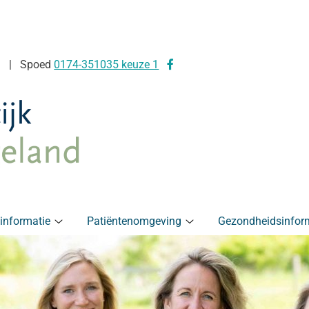
Bezoek
Spoed
0174-351035 keuze 1
onze
facebook
pagina
kinformatie
Patiëntenomgeving
Gezondheidsinfor
Praktijkinformatie
Patiëntenomgeving
submenu
submenu