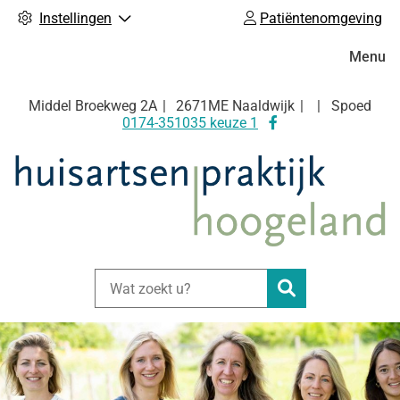
Instellingen
Patiëntenomgeving
Hoofdm
Menu
Middel Broekweg
2A
2671ME
Naaldwijk
Spoed
Bezoek
0174-351035 keuze 1
onze
facebook
pagina
Zoeken