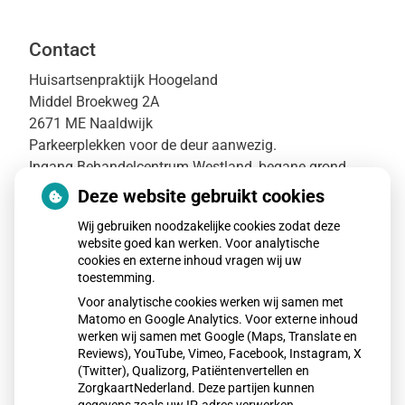
Contact
Huisartsenpraktijk Hoogeland
Middel Broekweg 2A
2671 ME Naaldwijk
Parkeerplekken voor de deur aanwezig.
Ingang Behandelcentrum Westland, begane grond.
Deze website gebruikt cookies
T: 0174-351035
E: info@huisartsenpraktijkhoogeland.nl
Wij gebruiken noodzakelijke cookies zodat deze
website goed kan werken. Voor analytische
Wij willen benadrukken dat het ‘info’-emailadres’ van
cookies en externe inhoud vragen wij uw
toestemming.
de huisartsenpraktijk
niet
bedoeld is voor het stellen
Voor analytische cookies werken wij samen met
van medische vragen. Daarnaast is het ook niet
Matomo en Google Analytics. Voor externe inhoud
bedoeld om afspraken te maken of voor het
werken wij samen met Google (Maps, Translate en
aanvragen van recepten of verwijzingen. Indien u een
Reviews), YouTube, Vimeo, Facebook, Instagram, X
vraag heeft dan verzoeken wij u (telefonisch) contact
(Twitter), Qualizorg, Patiëntenvertellen en
ZorgkaartNederland. Deze partijen kunnen
op te nemen met de assistente.