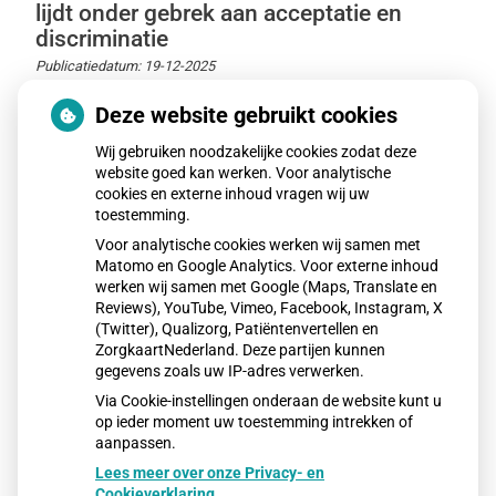
lijdt onder gebrek aan acceptatie en
discriminatie
Publicatiedatum:
19-12-2025
LHBTQIA+-jongeren ervaren vaker mentale
Deze website gebruikt cookies
gezondheidsproblemen dan leeftijdsgenoten. Gebrek
Wij gebruiken noodzakelijke cookies zodat deze
aan acceptatie, discriminatie en agressie spelen hierbij
website goed kan werken. Voor analytische
een grote rol. Jongeren die zichzelf kunnen zijn, voelen
cookies en externe inhoud vragen wij uw
zich mentaal beter. Volgens het RIVM beschikken
toestemming.
LHBTQIA+-jongvolwassenen minder vaak over
Voor analytische cookies werken wij samen met
Matomo en Google Analytics. Voor externe inhoud
beschermende factoren zoals weerbaarheid, wat hun
werken wij samen met Google (Maps, Translate en
mentale gezondheid verder onder druk zet.
Reviews), YouTube, Vimeo, Facebook, Instagram, X
(Twitter), Qualizorg, Patiëntenvertellen en
Lees verder
over 'Mentale gezondheid
ZorgkaartNederland. Deze partijen kunnen
LHBTQIA+-jongeren lijdt onder gebrek aan
gegevens zoals uw IP-adres verwerken.
acceptatie en discriminatie' op Nationale
zorggids
Via Cookie-instellingen onderaan de website kunt u
op ieder moment uw toestemming intrekken of
aanpassen.
Lees meer over onze Privacy- en
Cookieverklaring.