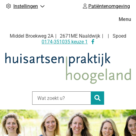
Instellingen
Patiëntenomgeving
Hoofdm
Menu
Middel Broekweg
2A
2671ME
Naaldwijk
Spoed
Bezoek
0174-351035 keuze 1
onze
facebook
pagina
Zoeken