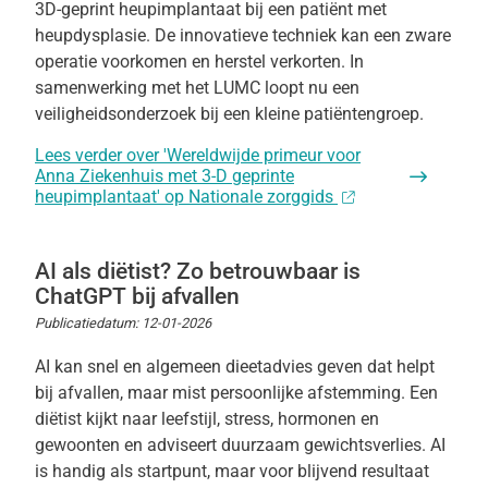
3D-geprint heupimplantaat bij een patiënt met
heupdysplasie. De innovatieve techniek kan een zware
operatie voorkomen en herstel verkorten. In
samenwerking met het LUMC loopt nu een
veiligheidsonderzoek bij een kleine patiëntengroep.
Lees verder
over 'Wereldwijde primeur voor
Anna Ziekenhuis met 3-D geprinte
heupimplantaat' op Nationale zorggids
AI als diëtist? Zo betrouwbaar is
ChatGPT bij afvallen
Publicatiedatum:
12-01-2026
AI kan snel en algemeen dieetadvies geven dat helpt
bij afvallen, maar mist persoonlijke afstemming. Een
diëtist kijkt naar leefstijl, stress, hormonen en
gewoonten en adviseert duurzaam gewichtsverlies. AI
is handig als startpunt, maar voor blijvend resultaat