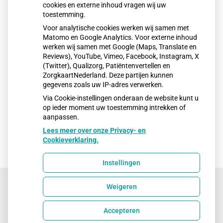
Westland.
cookies en externe inhoud vragen wij uw
Contactgegevens:
toestemming.
Middel Broekweg 2A, 2671 ME Naaldwijk
Voor analytische cookies werken wij samen met
Matomo en Google Analytics. Voor externe inhoud
Tel: 0174-638738
werken wij samen met Google (Maps, Translate en
Reviews), YouTube, Vimeo, Facebook, Instagram, X
(Twitter), Qualizorg, Patiëntenvertellen en
ZorgkaartNederland. Deze partijen kunnen
gegevens zoals uw IP-adres verwerken.
Via Cookie-instellingen onderaan de website kunt u
op ieder moment uw toestemming intrekken of
aanpassen.
Lees meer over onze Privacy- en
Cookieverklaring.
Instellingen
Weigeren
Uw Zorg Online
|
Beheer
Accepteren
Privacy verklaring
|
Cookie-instellingen
|
Voorwaarden