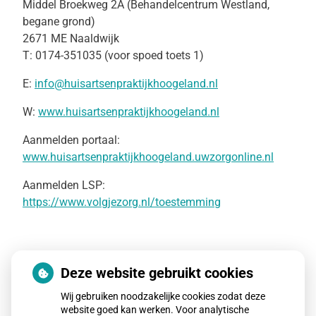
Middel Broekweg 2A (Behandelcentrum Westland,
begane grond)
2671 ME Naaldwijk
T: 0174-351035 (voor spoed toets 1)
E:
info@huisartsenpraktijkhoogeland.nl
W:
www.huisartsenpraktijkhoogeland.nl
Aanmelden portaal:
www.huisartsenpraktijkhoogeland.uwzorgonline.nl
Aanmelden LSP:
https://www.volgjezorg.nl/toestemming
Huisartsenpost Westland:
Deze website gebruikt cookies
Buiten kantoortijden en in het weekend kunt u in geval
Wij gebruiken noodzakelijke cookies zodat deze
van SPOED contact opnemen met de Huisartsenpost
website goed kan werken. Voor analytische