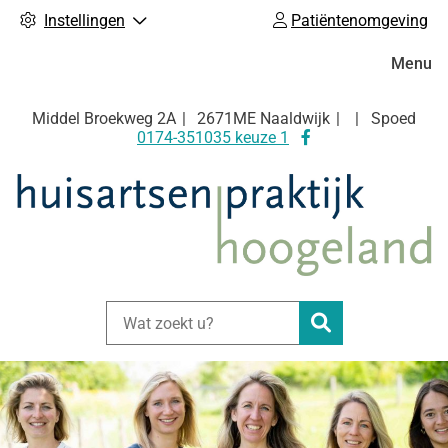
Instellingen
Patiëntenomgeving
Hoofdm
Menu
Middel Broekweg
2A
2671ME
Naaldwijk
Spoed
Bezoek
0174-351035 keuze 1
onze
facebook
pagina
Zoeken