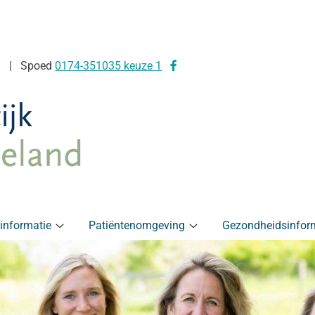
Bezoek
Spoed
0174-351035 keuze 1
onze
facebook
pagina
kinformatie
Patiëntenomgeving
Gezondheidsinfor
Praktijkinformatie
Patiëntenomgeving
submenu
submenu