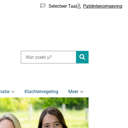
Selecteer Taal
Patiëntenomgeving
Zoeken
matie
Klachtenregeling
Meer
Gezondheidsinformatie
Meer
submenu
submenu