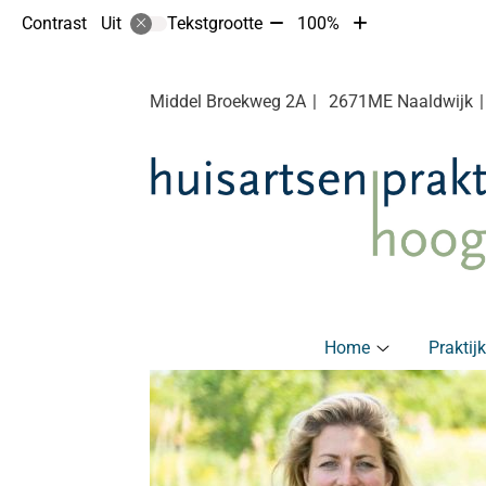
Tekst
Tekst
Contrast
Tekstgrootte
100%
Uit
verkleinen
vergroten
met
met
10%
10%
Middel Broekweg
2A
2671ME
Naaldwijk
Hoofdmenu
Home
Praktij
Home
submenu